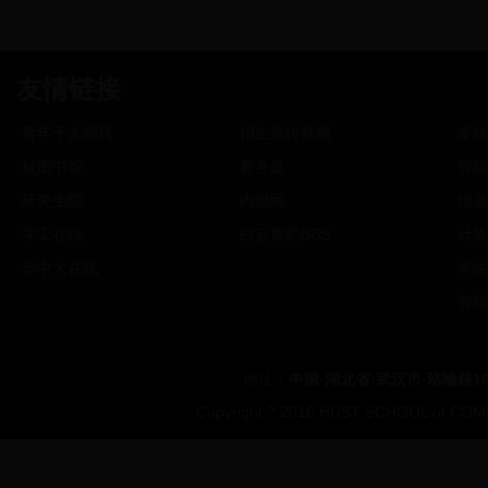
友情链接
青年千人招聘
招生宣传视频
多媒
校图书馆
教务处
智能
研究生院
内部网
信息
学工在线
白云黄鹤BBS
计算
华中大在线
学生
智能
地址：
中国·湖北省·武汉市·珞喻路1
Copyright ? 2016 HUST SCHOOL of COMP