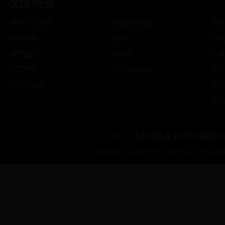
友情链接
青年千人招聘
招生宣传视频
多媒
校图书馆
教务处
智能
研究生院
内部网
信息
学工在线
白云黄鹤BBS
计算
华中大在线
学生
智能
地址：
中国·湖北省·武汉市·珞喻路1
Copyright ? 2016 HUST SCHOOL of COMP