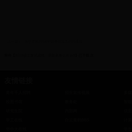
上一篇：
关于开展2018年硕博连读工作的通知
附件【
2018硕士复试成绩、录取名单公示.pdf
】已下载
次
友情链接
青年千人招聘
招生宣传视频
多媒
校图书馆
教务处
智能
研究生院
内部网
信息
学工在线
白云黄鹤BBS
计算
华中大在线
学生