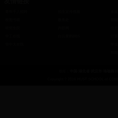
友情链接
青年千人招聘
招生宣传视频
多媒
校图书馆
教务处
智能
研究生院
内部网
信息
学工在线
白云黄鹤BBS
计算
华中大在线
学生
智能
地址：
中国·湖北省·武汉市·珞喻路1
Copyright ? 2016 HUST SCHOOL of COMP