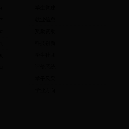
学生党建
4]
就业信息
7]
奖励资助
0]
科技创新
1]
学生社团
8]
评价系统
1]
学子风采
学业方向