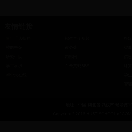
友情链接
青年千人招聘
招生宣传视频
多媒
校图书馆
教务处
智能
研究生院
内部网
信息
学工在线
白云黄鹤BBS
计算
华中大在线
学生
智能
地址：
中国·湖北省·武汉市·珞喻路1
Copyright ? 2016 HUST SCHOOL of COMP