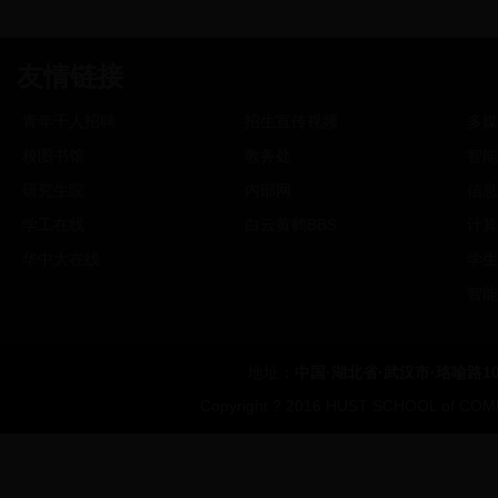
友情链接
青年千人招聘
招生宣传视频
多媒
校图书馆
教务处
智能
研究生院
内部网
信息
学工在线
白云黄鹤BBS
计算
华中大在线
学生
智能
地址：
中国·湖北省·武汉市·珞喻路1
Copyright ? 2016 HUST SCHOOL of COMP